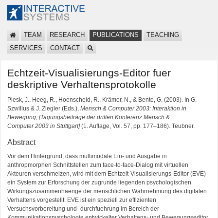
TEAM
RESEARCH
PUBLICATIONS
TEACHING
SERVICES
CONTACT
Echtzeit-Visualisierungs-Editor fuer
deskriptive Verhaltensprotokolle
Piesk, J., Heeg, R., Hoenscheid, R., Krämer, N., & Bente, G. (2003). In G.
Szwillus & J. Ziegler (Eds.),
Mensch & Computer 2003: Interaktion in
Bewegung; [Tagungsbeiträge der dritten Konferenz Mensch &
Computer 2003 in Stuttgart]
(1. Auflage, Vol. 57, pp. 177–186). Teubner.
Abstract
Vor dem Hintergrund, dass multimodale Ein- und Ausgabe in
anthropmorphen Schnittstellen zum face-to-face-Dialog mit virtuellen
Akteuren verschmelzen, wird mit dem Echtzeit-Visualisierungs-Editor (EVE)
ein System zur Erforschung der zugrunde liegenden psychologischen
Wirkungszusammenhaenge der menschlichen Wahrnehmung des digitalen
Verhaltens vorgestellt. EVE ist ein speziell zur effizienten
Versuchsvorbereitung und -durchfuehrung im Bereich der
Kommunikationspyschologie entwickelter Verhaltens- und Bewegungseditor.