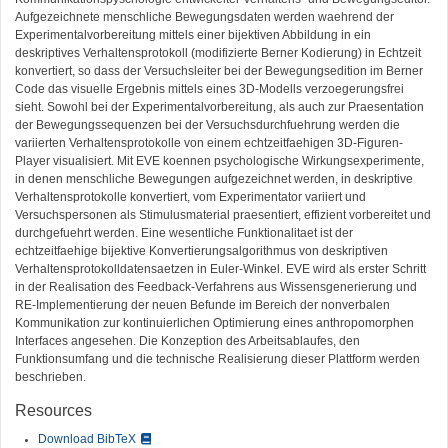
Aufgezeichnete menschliche Bewegungsdaten werden waehrend der
Experimentalvorbereitung mittels einer bijektiven Abbildung in ein
deskriptives Verhaltensprotokoll (modifizierte Berner Kodierung) in Echtzeit
konvertiert, so dass der Versuchsleiter bei der Bewegungsedition im Berner
Code das visuelle Ergebnis mittels eines 3D-Modells verzoegerungsfrei
sieht. Sowohl bei der Experimentalvorbereitung, als auch zur Praesentation
der Bewegungssequenzen bei der Versuchsdurchfuehrung werden die
variierten Verhaltensprotokolle von einem echtzeitfaehigen 3D-Figuren-
Player visualisiert. Mit EVE koennen psychologische Wirkungsexperimente,
in denen menschliche Bewegungen aufgezeichnet werden, in deskriptive
Verhaltensprotokolle konvertiert, vom Experimentator variiert und
Versuchspersonen als Stimulusmaterial praesentiert, effizient vorbereitet und
durchgefuehrt werden. Eine wesentliche Funktionalitaet ist der
echtzeitfaehige bijektive Konvertierungsalgorithmus von deskriptiven
Verhaltensprotokolldatensaetzen in Euler-Winkel. EVE wird als erster Schritt
in der Realisation des Feedback-Verfahrens aus Wissensgenerierung und
RE-Implementierung der neuen Befunde im Bereich der nonverbalen
Kommunikation zur kontinuierlichen Optimierung eines anthropomorphen
Interfaces angesehen. Die Konzeption des Arbeitsablaufes, den
Funktionsumfang und die technische Realisierung dieser Plattform werden
beschrieben.
Resources
Download BibTeX