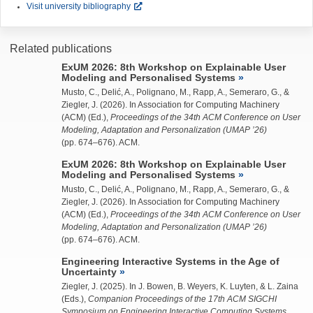
Visit university bibliography
Related publications
ExUM 2026: 8th Workshop on Explainable User
Modeling and Personalised Systems
Musto, C., Delić, A., Polignano, M., Rapp, A., Semeraro, G., &
Ziegler, J.
(2026). In Association for Computing Machinery
(ACM) (Ed.),
Proceedings of the 34th ACM Conference on User
Modeling, Adaptation and Personalization (UMAP ’26)
(pp. 674–676). ACM.
ExUM 2026: 8th Workshop on Explainable User
Modeling and Personalised Systems
Musto, C., Delić, A., Polignano, M., Rapp, A., Semeraro, G., &
Ziegler, J.
(2026). In Association for Computing Machinery
(ACM) (Ed.),
Proceedings of the 34th ACM Conference on User
Modeling, Adaptation and Personalization (UMAP ’26)
(pp. 674–676). ACM.
Engineering Interactive Systems in the Age of
Uncertainty
Ziegler, J.
(2025). In J. Bowen, B. Weyers, K. Luyten, & L. Zaina
(Eds.),
Companion Proceedings of the 17th ACM SIGCHI
Symposium on Engineering Interactive Computing Systems