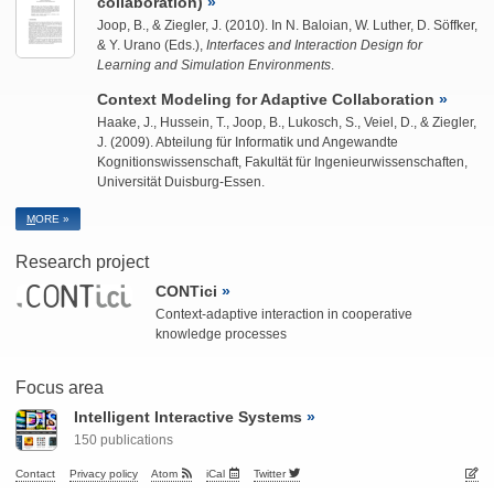
collaboration)
Joop, B.
, &
Ziegler, J.
(2010). In N. Baloian, W. Luther, D. Söffker,
& Y. Urano (Eds.),
Interfaces and Interaction Design for
Learning and Simulation Environments
.
Context Modeling for Adaptive Collaboration
Haake, J.,
Hussein, T.
, Joop, B., Lukosch, S., Veiel, D., &
Ziegler,
J.
(2009). Abteilung für Informatik und Angewandte
Kognitionswissenschaft, Fakultät für Ingenieurwissenschaften,
Universität Duisburg-Essen.
M
ORE »
Research project
CONTici
Context-adaptive interaction in cooperative
knowledge processes
Focus area
Intelligent Interactive Systems
150 publications
Contact
Privacy policy
Atom
iCal
Twitter