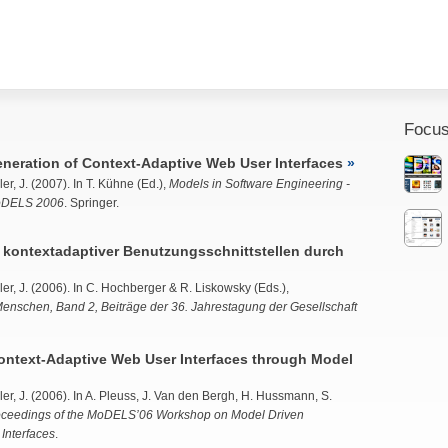
Focus
neration of Context-Adaptive Web User Interfaces
er, J.
(2007). In T. Kühne (Ed.),
Models in Software Engineering -
oDELS 2006
. Springer.
kontextadaptiver Benutzungsschnittstellen durch
er, J.
(2006). In C. Hochberger & R. Liskowsky (Eds.),
r Menschen, Band 2, Beiträge der 36. Jahrestagung der Gesellschaft
ontext-Adaptive Web User Interfaces through Model
er, J.
(2006). In A. Pleuss, J. Van den Bergh, H. Hussmann, S.
oceedings of the MoDELS’06 Workshop on Model Driven
Interfaces
.