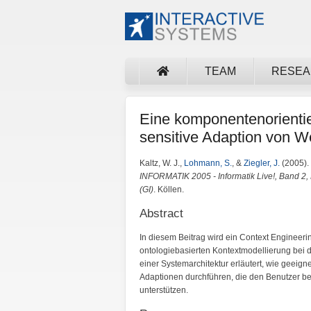
TEAM
RESE
Eine komponentenorientier
sensitive Adaption von
Kaltz, W. J.,
Lohmann, S.
, &
Ziegler, J.
(2005). 
INFORMATIK 2005 - Informatik Live!, Band 2, B
(GI)
. Köllen.
Abstract
In diesem Beitrag wird ein Context Engineerin
ontologiebasierten Kontextmodellierung bei
einer Systemarchitektur erläutert, wie geei
Adaptionen durchführen, die den Benutzer be
unterstützen.