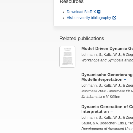
Resources
Download BibTeX
Visit university bibliography
Related publications
Model-Driven Dynamic Ge
Lohmann, S.
, Kaltz, W. J., &
Ziegl
Workshops and Symposia at M
Dynamische Generierung 
Modellinterpretation
Lohmann, S.
, Kaltz, W. J., &
Ziegl
Informatik 2006 - Informatik fü
für Informatik e.V.
Köllen.
Dynamic Generation of C
Interpretation
Lohmann, S.
, Kaltz, W. J., &
Ziegl
Sauer, & A. Boedcher (Eds.),
Pr
Development of Advanced User 