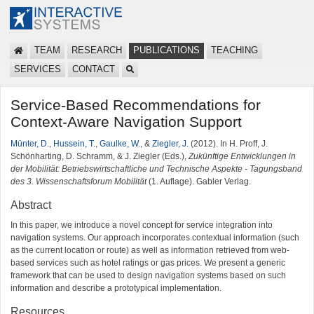
TEAM
RESEARCH
PUBLICATIONS
TEACHING
SERVICES
CONTACT
Service-Based Recommendations for
Context-Aware Navigation Support
Münter, D.
,
Hussein, T.
,
Gaulke, W.
, &
Ziegler, J.
(2012). In H. Proff, J.
Schönharting, D. Schramm, & J. Ziegler (Eds.),
Zukünftige Entwicklungen in
der Mobilität: Betriebswirtschaftliche und Technische Aspekte - Tagungsband
des 3. Wissenschaftsforum Mobilität
(1. Auflage). Gabler Verlag.
Abstract
In this paper, we introduce a novel concept for service integration into
navigation systems. Our approach incorporates contextual information (such
as the current location or route) as well as information retrieved from web-
based services such as hotel ratings or gas prices. We present a generic
framework that can be used to design navigation systems based on such
information and describe a prototypical implementation.
Resources