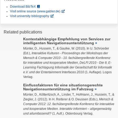
Download BibTeX
Visit online source (www.gabler.de)
Visit university bibliography
Related publications
Kontextabhängige Empfehlung von Services zur
intelligenten Navigationsunterstützung
Münter, D.
,
Hussein, T.
, &
Gaulke, W.
(2010). In U. Schroeder
(Ed.),
Interaktive Kulturen - Proceedings der Workshops der
Mensch & Computer 2010 - 10. fachübergreifende Konferenz
für interaktive und kooperative Medien, DeLFI 2010 - Die 8. E-
Learning Fachtagung Informatik der Gesellschaft für Informatik
e.V. und der Entertainment Interfaces 2010
(1. Auflage). Logos
Verlag.
Einflussfaktoren für eine situationsgerechte
Navigationsunterstützung im Fahrzeug
Münter, D.
,
Kötteritzsch, A.
,
Linder, T.
, Hofmann, J.,
Hussein, T.
, &
Ziegler, J.
(2012). In H. Reiterer & O. Deussen (Eds.),
Mensch &
Computer 2012: 12. fachübergreifende Konferenz für interaktive
und kooperative Medien. Interaktiv informiert – allgegenwärtig
und allumfassend!?
(1. Aufl.). Oldenbourg Verlag.