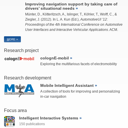
Improving navigation support by taking care of
drivers’ situational needs
Münter, D.
,
Kötteritzsch, A.
, Islinger, T., Köhler, T., Wolff, C., &
Ziegler, J.
(2012). In L. A. Kun (Ed.),
AutomotiveUI ’12:
Proceedings of the 4th International Conference on Automotive
User Interfaces and Interactive Vehicular Applications
. ACM.
M
ORE »
Research project
colognE-mobil
Exploring the multifarious facets of electromobility
Research development
Mobile Intelligent Assistant
A collection of tools for improving and personalizing
in-car navigation
Focus area
Intelligent Interactive Systems
150 publications