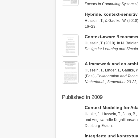
Factors in Computing Systems 
Hybride, kontext-sensit
Hussein, T.
, &
Gaulke, W.
(2010
16–23.
Context-aware Recomme
Hussein, T.
(2010). In N. Baloian
Design for Learning and Simula
A framework and an arch
Hussein, T.
,
Linder, T.
,
Gaulke, 
(Eds.),
Collaboration and Techn
Netherlands, September 20-23,
Published in 2009
Context Modeling for Ada
Haake, J.,
Hussein, T.
, Joop, B.,
und Angewandte Kognitionswisse
Duisburg-Essen.
Integrierte und kontextu