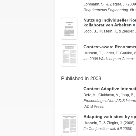
Lohmann, S.
, &
Ziegler, J.
(2009)
Requirements Engineering: für S
Nutzung individueller Ko
kollaborativen Arbeiten
Joop, B.
,
Hussein, T.
, &
Ziegler, 
Context-aware Recommen
Hussein, T.
,
Linder, T.
,
Gaulke, 
the 2009 Workshop on Contex
Published in 2008
Context Adaptive Intera
Betz, M., Glukhova, A.,
Joop, B.
,
Proceedings of the IADIS Int
IADIS Press.
Adapting web sites by sp
Hussein, T.
, &
Ziegler, J.
(2008)
(in Conjunction with IUI 2008)
.