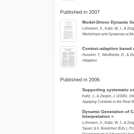
Published in 2007
Model-Driven Dynamic Ge
Lohmann, S.
, Kaltz, W. J., &
Zieg
Workshops and Symposia at 
Context-adaption based 
Hussein, T.
, Westheide, D., &
Zi
Adaption
.
Published in 2006
Supporting systematic us
Kaltz, J., &
Ziegler, J.
(2006).
19
Applying Contexts in the Real 
Dynamic Generation of C
Interpretation
Lohmann, S.
, Kaltz, W. J., &
Zieg
Sauer, & A. Boedcher (Eds.),
Pr