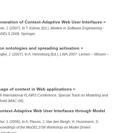
neration of Context-Adaptive Web User Interfaces
ler, J.
(2007). In T. Kühne (Ed.),
Models in Software Engineering -
MoDELS 2006
. Springer.
on ontologies and spreading activation
egler, J.
(2007). In A. Hinneburg (Ed.),
LWA 2007: Lernen – Wissen –
age of context in Web applications
th International FLAIRS Conference, Special Track on Modeling and
World (MAC-06)
.
ontext-Adaptive Web User Interfaces through Model
ler, J.
(2006). In A. Pleuss, J. Van den Bergh, H. Hussmann, S.
oceedings of the MoDELS’06 Workshop on Model Driven