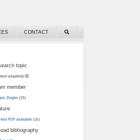
CES
CONTACT
search topic
text-adaptivity
eam member
gen Ziegler
(35)
ature
l-text PDF available
(16)
oad bibliography