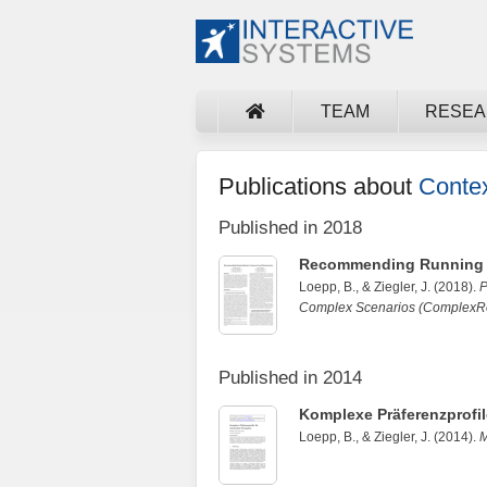
TEAM
RESE
Publications about
Contex
Published in 2018
Recommending Running 
Loepp, B.
, &
Ziegler, J.
(2018).
P
Complex Scenarios (ComplexRe
Published in 2014
Komplexe Präferenzprofil
Loepp, B.
, &
Ziegler, J.
(2014).
M