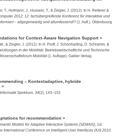
r, T.
, Hofmann, J.,
Hussein, T.
, &
Ziegler, J.
(2012). In H. Reiterer &
mputer 2012: 12. fachübergreifende Konferenz für interaktive und
informiert – allgegenwärtig und allumfassend!?
(1. Aufl.). Oldenbourg
ations for Context-Aware Navigation Support
 W.
, &
Ziegler, J.
(2012). In H. Proff, J. Schönharting, D. Schramm, &
icklungen in der Mobilität: Betriebswirtschaftliche und Technische
issenschaftsforum Mobilität
(1. Auflage). Gabler Verlag.
ommending – Kontextadaptive, hybride
g
Informatik Spektrum
,
34
(2), 143–152.
ptations for recommendation
mantic Models for Adaptive Interactive Systems (SEMAIS), 1st
 International Conference on Intelligent User Interfaces (IUI) 2010.