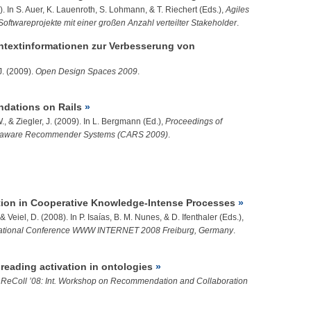
. In S. Auer, K. Lauenroth, S. Lohmann, & T. Riechert (Eds.),
Agiles
oftwareprojekte mit einer großen Anzahl verteilter Stakeholder
.
ntextinformationen zur Verbesserung von
J.
(2009).
Open Design Spaces 2009
.
dations on Rails
W.
, &
Ziegler, J.
(2009). In L. Bergmann (Ed.),
Proceedings of
t-aware Recommender Systems (CARS 2009)
.
ction in Cooperative Knowledge-Intense Processes
 & Veiel, D. (2008). In P. Isaías, B. M. Nunes, & D. Ifenthaler (Eds.),
ernational Conference WWW INTERNET 2008 Freiburg, Germany
.
reading activation in ontologies
.
ReColl ’08: Int. Workshop on Recommendation and Collaboration