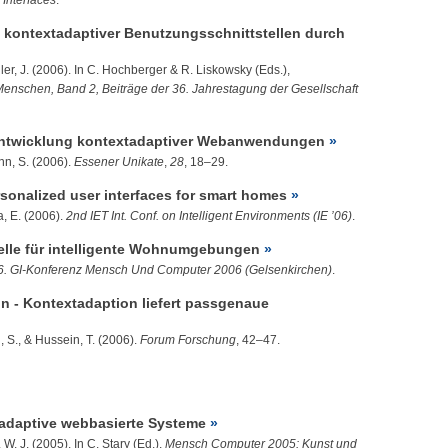
Interfaces
.
kontextadaptiver Benutzungsschnittstellen durch
ler, J.
(2006). In C. Hochberger & R. Liskowsky (Eds.),
r Menschen, Band 2, Beiträge der 36. Jahrestagung der Gesellschaft
- Entwicklung kontextadaptiver Webanwendungen
n, S.
(2006).
Essener Unikate
,
28
, 18–29.
onalized user interfaces for smart homes
a, E. (2006).
2nd IET Int. Conf. on Intelligent Environments (IE ’06)
.
telle für intelligente Wohnumgebungen
6. GI-Konferenz Mensch Und Computer 2006 (Gelsenkirchen)
.
on - Kontextadaption liefert passgenaue
 S.
, &
Hussein, T.
(2006).
Forum Forschung
, 42–47.
 adaptive webbasierte Systeme
, W. J. (2005). In C. Stary (Ed.),
Mensch Computer 2005: Kunst und