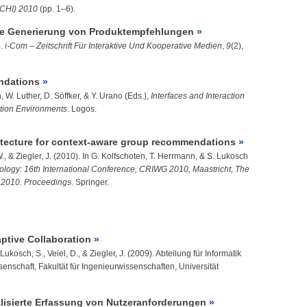
(CHI) 2010
(pp. 1–6).
ive Generierung von Produktempfehlungen
).
i-Com – Zeitschrift Für Interaktive Und Kooperative Medien
,
9
(2),
ndations
, W. Luther, D. Söffker, & Y. Urano (Eds.),
Interfaces and Interaction
tion Environments
. Logos.
itecture for context-aware group recommendations
W.
, &
Ziegler, J.
(2010). In G. Kolfschoten, T. Herrmann, & S. Lukosch
ology: 16th International Conference, CRIWG 2010, Maastricht, The
 2010. Proceedings
. Springer.
ptive Collaboration
 Lukosch, S., Veiel, D., &
Ziegler, J.
(2009). Abteilung für Informatik
nschaft, Fakultät für Ingenieurwissenschaften, Universität
alisierte Erfassung von Nutzeranforderungen