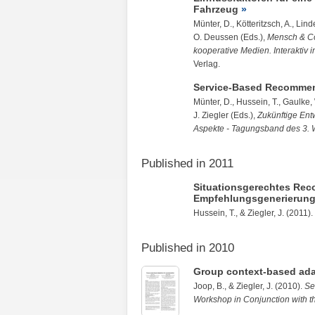
Fahrzeug
Münter, D.
,
Kötteritzsch, A.
,
Linde
O. Deussen (Eds.),
Mensch & Co
kooperative Medien. Interaktiv 
Verlag.
Service-Based Recommend
Münter, D.
,
Hussein, T.
,
Gaulke,
J. Ziegler (Eds.),
Zukünftige Entw
Aspekte - Tagungsband des 3. W
Published in 2011
Situationsgerechtes Rec
Empfehlungsgenerierun
Hussein, T.
, &
Ziegler, J.
(2011).
Published in 2010
Group context-based ada
Joop, B.
, &
Ziegler, J.
(2010).
Se
Workshop in Conjunction with the